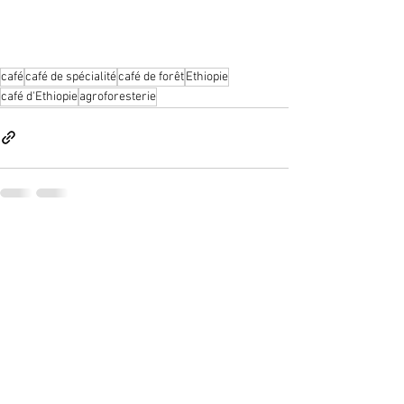
café
café de spécialité
café de forêt
Ethiopie
café d'Ethiopie
agroforesterie
Voir tout
Posts récents